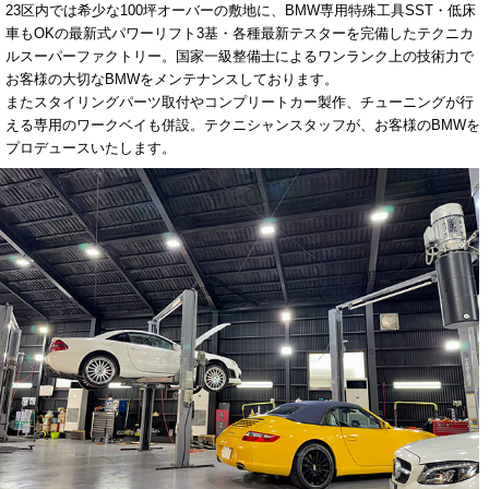
23区内では希少な100坪オーバーの敷地に、BMW専用特殊工具SST・低床
車もOKの最新式パワーリフト3基・各種最新テスターを完備したテクニカ
ルスーパーファクトリー。国家一級整備士によるワンランク上の技術力で
お客様の大切なBMWをメンテナンスしております。
またスタイリングパーツ取付やコンプリートカー製作、チューニングが行
える専用のワークベイも併設。テクニシャンスタッフが、お客様のBMWを
プロデュースいたします。