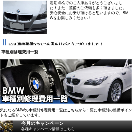
定期点検でのご入庫ありがとうございまし
た！また、整備のご依頼も多く頂きました。
安心安全にお乗り頂けると思いますので、BM
Wをお楽しみください！
E39 車検整備でのご来店ありがとうございました！
車種別修理費用一覧
今回の車検は少々整備箇所が多くなってしま
いましたが、なるべく費用を抑えるように 整
備プランを作成させて頂きました。これでご
安心してお乗り頂けます！ 次回のご入庫もお
待ち申しあげております。
E66 車検でのご入庫及び整備のご依頼ありがとうございまし
た！
気になるBMWの車種別修理費用一覧はこちらから！更に車種別の整備ポイン
7シリーズと、ハイグレードなお車ですので、
トもご紹介しています。
大事に乗って頂きたいと考え整備プランを作
成させて頂きました。 また、定期点検や修
今月のキャンペーン
理、次回の車検もご来店をお待ち申し上げて
各種キャンペーン情報はこちら
おります！！