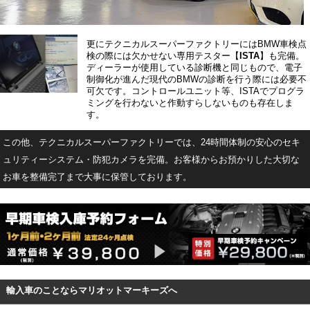
更にテクニカルスーパーファクトリーにはBMW車検点
検の際には欠かせない専用テスター【
ISTA
】も完備。
ディーラーが使用している診断機と同じもので、電子
制御化が進んだ現代のBMWの診断を行う際には必要不
可欠です。コントロールユニット等、ISTAでプログラ
ミングを行わないと作動すらしないものも存在しま
す。
この他、テクニカルスーパーファクトリーでは、24時間体制の安心のセキ
ュリティーシステム・防犯カメラを完備。お客様からお預かりした大切な
お車を整備完了まで大事に保管しております。
輸入車のことならマリオットマーキーズへ