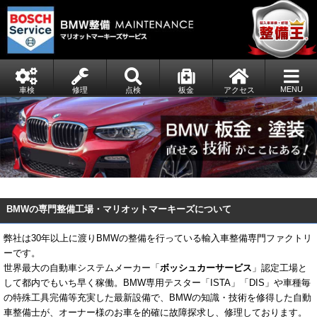
MENU
車検
修理
点検
板金
アクセス
BMWの専門整備工場・マリオットマーキーズについて
弊社は30年以上に渡りBMWの整備を行っている輸入車整備専門ファクトリ
ーです。
世界最大の自動車システムメーカー「
ボッシュカーサービス
」認定工場と
して都内でもいち早く稼働。BMW専用テスター「ISTA」「DIS」や車種毎
の特殊工具完備等充実した最新設備で、BMWの知識・技術を修得した自動
車整備士が、オーナー様のお車を的確に故障探求し、修理しております。