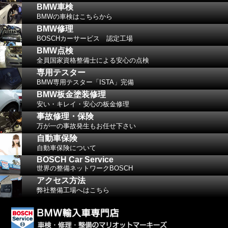
BMW車検
BMWの車検はこちらから
BMW修理
M3 ご来店ありがとうございました！
BOSCHカーサービス 認定工場
BMW点検
M3のマニュアルミッション車と、大変ご貴重
な車輌に携われた事は 我々にとっても財産と
全員国家資格整備士による安心の点検
なります。ありがとうございます。 車検や点
専用テスター
検など、お気軽にご来店下さい。今後とも宜
BMW専用テスター「ISTA」完備
しくお願い申し上げます。
BMW板金塗装修理
安い・キレイ・安心の板金修理
事故修理・保険
万が一の事故発生もお任せ下さい
自動車保険
自動車保険について
BOSCH Car Service
世界の整備ネットワークBOSCH
アクセス方法
弊社整備工場へはこちら