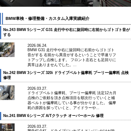
BMW車検・修理整備・カスタム入庫実績紹介
No.243 BMW 5シリーズ G31 走行中や右に旋回時に右前からゴトゴト音が
する
2026.06.24.
BMW G31 走行中や右に旋回時に右前からゴトゴト
音がする 右前から異音がするということで早速リフ
トアップし点検します。 フロント左右とも足回りに
異常はありませんでした。...
No.242 BMW 3シリーズ 320i ドライブベルト偏摩耗 プーリー偏摩耗 点検
修理
2026.03.27.
ドライブベルト偏摩耗、プーリー偏摩耗 法定12カ月
点検のご依頼を頂き点検項目を順次行っていくと補
器ベルトが偏摩耗している事が分かりました。 偏摩
耗の原因を探っていくと、アイドラーや...
No.241 BMW 6シリーズ A/Tクラッチ オーバーホール 修理
2026.03.27.
警告灯点灯、ドライブにいれてもエンジンだけが吹