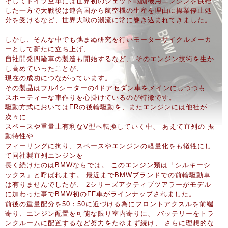
そしてドイツ空軍には世界初のジェット戦闘機用エンジンを供給
した一方で大戦後は連合国から航空機の生産を理由に操業停止処
分を受けるなど、世界大戦の潮流に常に巻き込まれてきました。
しかし、そんな中でも弛まぬ研究を行いモーターサイクルメーカ
ーとして新たに立ち上げ、
自社開発四輪車の製造も開始するなど、 そのエンジン技術を生か
し高めていったことが、
現在の成功につながっています。
その製品はフル4シーターの4ドアセダン車をメインにしつつも
スポーティーな車作りを心掛けているのが特徴です。
駆動方式においてはFRの後輪駆動を、またエンジンには他社が
次々に
スペースや重量上有利なV型へ転換していく中、 あえて直列の 振
動特性や
フィーリングに拘り、スペースやエンジンの軽量化をも犠牲にし
て同社製直列エンジンを
長く続けたのはBMWならでは。 このエンジン類は「シルキーシ
ックス」と呼ばれます。 最近までBMWブランドでの前輪駆動車
は有りませんでしたが、 2シリーズアクティブツアラーがモデル
に加わった事でBMW初のFF車がラインナップされました。
前後の重量配分を50：50に近づける為にフロントアクスルを前端
寄り、エンジン配置を可能な限り室内寄りに、 バッテリーをトラ
ンクルームに配置するなど努力をたゆまず続け、 さらに理想的な