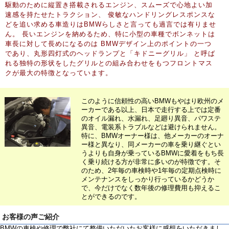
駆動のために縦置き搭載されるエンジン、スムーズで心地よい加
速感を持たせたトラクション、 俊敏なハンドリングレスポンスな
どを追い求める車造りはBMWらしさと言っても過言では有りませ
ん。 長いエンジンを納めるため、特に小型の車種でボンネットは
車長に対して長めになるのは BMWデザイン上のポイントの一つ
であり、丸形四灯式のヘッドランプと「キドニーグリル」 と呼ば
れる独特の形状をしたグリルとの組み合わせをもつフロントマス
クが最大の特徴となっています。
このように信頼性の高いBMWもやはり欧州のメ
ーカーである以上、日本で走行する上では定番
のオイル漏れ、水漏れ、足廻り異音、パワステ
異音、電装系トラブルなどは避けられません。
特に、BMWオーナー様は、他メーカーのオーナ
ー様と異なり、同メーカーの車を乗り継ぐとい
うよりも自身が乗っているBMWに愛着をもち長
く乗り続ける方が非常に多いのが特徴です。そ
のため、2年毎の車検時や1年毎の定期点検時に
メンテナンスをしっかり行っているかどうか
で、今だけでなく数年後の修理費用も抑えるこ
とができるのです。
お客様の声ご紹介
BMWの車検や修理で弊社にて整備いただいたお客様に感想をいただきまし