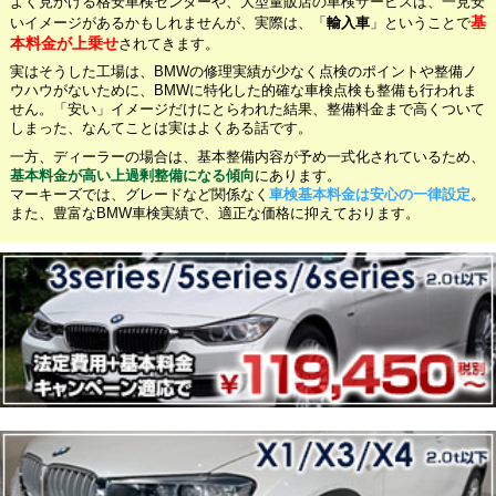
よく見かける格安車検センターや、大型量販店の車検サービスは、一見安
基
いイメージがあるかもしれませんが、実際は、「
輸入車
」ということで
本料金が上乗せ
されてきます。
実はそうした工場は、BMWの修理実績が少なく点検のポイントや整備ノ
ウハウがないために、BMWに特化した的確な車検点検も整備も行われま
せん。「安い」イメージだけにとらわれた結果、整備料金まで高くついて
しまった、なんてことは実はよくある話です。
一方、ディーラーの場合は、基本整備内容が予め一式化されているため、
基本料金が高い上過剰整備になる傾向
にあります。
マーキーズでは、グレードなど関係なく
車検基本料金は安心の一律設定
。
また、豊富なBMW車検実績で、適正な価格に抑えております。