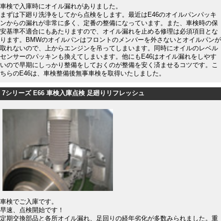
車検で入庫時にオイル漏れがありました。
まずは下廻り洗浄をしてから点検をします。最近はE46のオイルパンパッキ
ンからの漏れが非常に多く、定番の整備になっています。また、車検時の保
安基準不適合にもあたりますので、オイル漏れを止める修理は必須項目とな
ります。BMWのオイルパンはフロントのメンバーを外さないとオイルパンが
取れないので、上からエンジンを吊ってしまいます。同時にオイルのレベル
センサーのパッキンも換えてしまいます。他にもE46はオイル漏れをしやす
いので早期にしっかり整備をしておくのが整備を安く済ませるコツです。こ
ちらのE46は、車検整備後無事車検を取得いたしました。
7シリーズ E66 車検入庫点検 足廻りリフレッシュ
車検でご入庫です。
早速、点検開始です！
定期交換部品と各所オイル漏れ、足回りの経年劣化が多数みられました。重