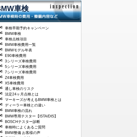
BMW車検
車検早期予約キャンペーン
BMW車検
車検点検項目
BMW車検費用一覧
BMWモデル年表
E90車検費用
3シリーズ車検費用
5シリーズ車検費用
7シリーズ車検費用
Z4車検費用
X5車検費用
通し車検のリスク
法定24ヶ月点検とは
マーキーズが考えるBMW車検とは
ディーラー車検との違い
BMW車検の流れ
BMW専用テスター【ISTA/DIS】
BOSCHテスター診断
車検時によくあるご質問
BMW整備 お客様の声