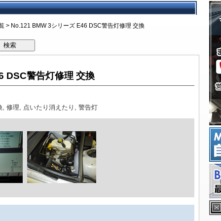
予約キャンペーン
項目
検費用一覧
デル年表
のリスク
月点検とは
ズが考えるBMW車検
検の流れ
よくあるご質問
ッフブログ
するお問い合わせ
BMW修理概要
BMW修理費用
修理事例技術ファイル
板金塗装修理事例
事故修理保険
板金修理メールフォ
覧
> No.121 BMW 3シリーズ E46 DSC警告灯修理 交換
検索
E46 DSC警告灯修理 交換
換
,
修理
,
点いたり消えたり
,
警告灯