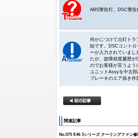
ABS警告灯、DSC警
何かにつけて点灯トラブ
始です。DSCコント
ーが入力されていまし
たが、故障頻度履歴が
のでお客様が言うよう
ユニットAssyを中
ブレーキのエア抜き作
関連記事
No.075 E46 3シリーズ クーリングファン