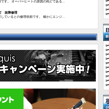
す。 オーバーヒートの原因の殆どである...
警告灯 故障修理
ているとの修理依頼です。 確かにエンジ...