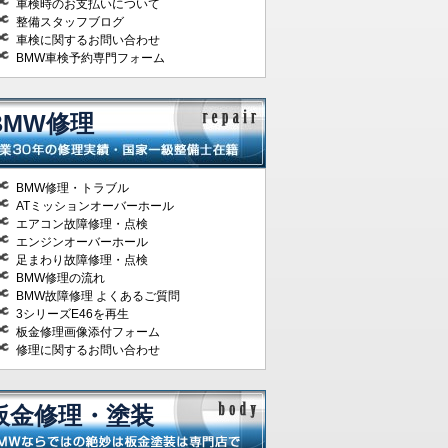
車検時のお支払いについて
整備スタッフブログ
車検に関するお問い合わせ
BMW車検予約専門フォーム
BMW修理
BMW修理・トラブル
ATミッションオーバーホール
エアコン故障修理・点検
エンジンオーバーホール
足まわり故障修理・点検
BMW修理の流れ
BMW故障修理 よくあるご質問
3シリーズE46を再生
板金修理画像添付フォーム
修理に関するお問い合わせ
板金修理・塗装