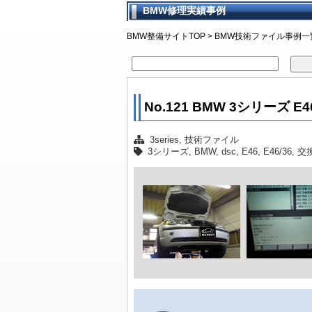
BMW修理実績事例
車検早期
BMW車検
車検点検
BMW車
BMWモ
通し車検
法定24ヶ
マーキー
BMW車
車検時に
整備スタ
車検に関
BMW整備サイトTOP
>
BMW技術ファイル事例一
No.121 BMW 3シリーズ 
3series
,
技術ファイル
3シリーズ
,
BMW
,
dsc
,
E46
,
E46/36
,
交