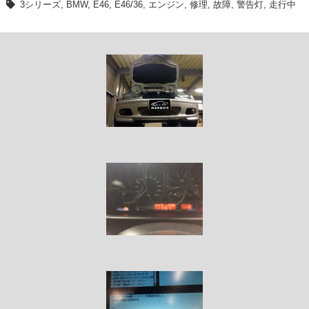
3シリーズ
,
BMW
,
E46
,
E46/36
,
エンジン
,
修理
,
故障
,
警告灯
,
走行中