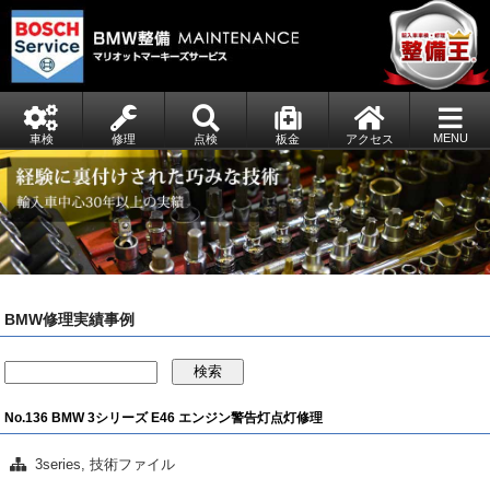
MENU
車検
修理
点検
板金
アクセス
BMW修理実績事例
検索
No.136 BMW 3シリーズ E46 エンジン警告灯点灯修理
3series
,
技術ファイル