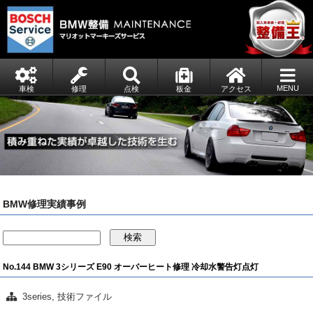
MENU
車検
修理
点検
板金
アクセス
BMW修理実績事例
検索
No.144 BMW 3シリーズ E90 オーバーヒート修理 冷却水警告灯点灯
3series
,
技術ファイル