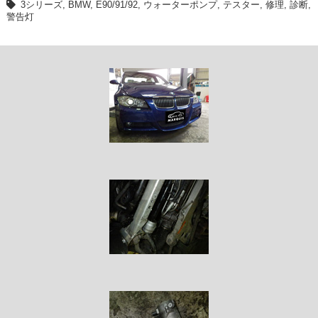
3シリーズ
,
BMW
,
E90/91/92
,
ウォーターポンプ
,
テスター
,
修理
,
診断
,
警告灯