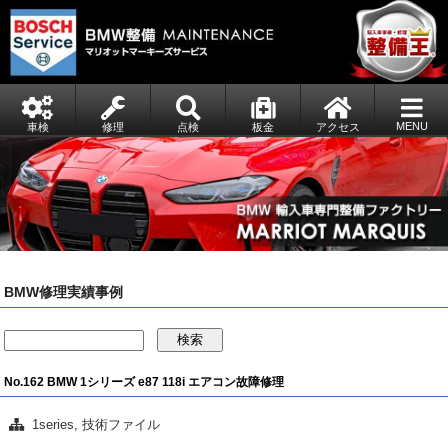
MENU
車検
修理
点検
板金
アクセス
BMW修理実績事例
検索
No.162 BMW 1シリーズ e87 118i エアコン故障修理
1series
,
技術ファイル