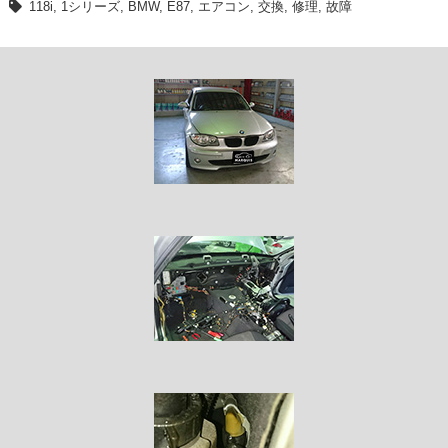
118i
,
1シリーズ
,
BMW
,
E87
,
エアコン
,
交換
,
修理
,
故障