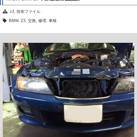
z3
,
技術ファイル
BMW
,
Z3
,
交換
,
修理
,
車検