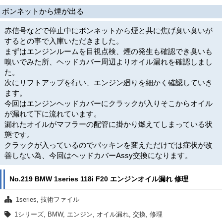
ボンネットから煙が出る
赤信号などで停止中にボンネットから煙と共に焦げ臭い臭いが
するとの事で入庫いただきました。
まずはエンジンルームを目視点検、煙の発生も確認でき臭いも
嗅いでみた所、ヘッドカバー周辺よりオイル漏れを確認しまし
た。
次にリフトアップを行い、エンジン廻りを細かく確認していき
ます。
今回はエンジンヘッドカバーにクラックが入りそこからオイル
が漏れて下に流れています。
漏れたオイルがマフラーの配管に掛かり燃えてしまっている状
態です。
クラックが入っているのでパッキンを変えただけでは症状が改
善しない為、今回はヘッドカバーAssy交換になります。
No.219 BMW 1series 118i F20 エンジンオイル漏れ 修理
1series
,
技術ファイル
1シリーズ
,
BMW
,
エンジン
,
オイル漏れ
,
交換
,
修理