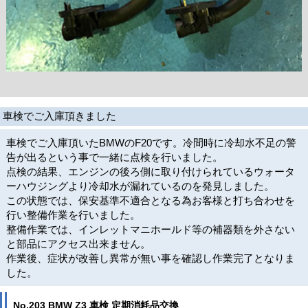
車検でご入庫頂きました
車検でご入庫頂いたBMWのF20です。冷間時に冷却水不足の警
告が出るという事で一緒に点検を行いました。
点検の結果、エンジンの後ろ側に取り付けられているウォータ
ーハウジングより冷却水が漏れているのを発見しました。
この状態では、保安基準不適合となる為お客様と打ち合わせを
行い整備作業を行いました。
整備作業では、インレットマニホールド等の補器類を外さない
と部品にアクセス出来ません。
作業後、症状が改善し異常が無い事を確認し作業完了となりま
した。
No.203 BMW Z3 車検 定期消耗品交換