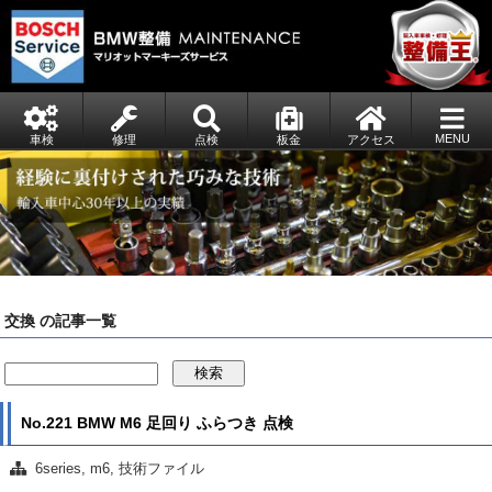
MENU
車検
修理
点検
板金
アクセス
交換 の記事一覧
検索
No.221 BMW M6 足回り ふらつき 点検
6series
,
m6
,
技術ファイル