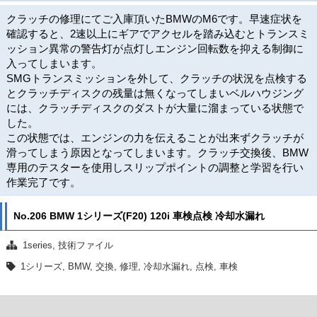
クラッチの修理にてご入庫頂いたBMWのM6です。早速症状を
確認すると、2速以上にギアでアクセルを踏み込むとトランスミ
ッション異常の警告灯が点灯しエンジン回転数を抑える制御に
入ってしまいます。
SMGトランスミッションを外して、クラッチの状況を点検する
とクラッチディスクの残量は無くなってしまいベルハウジング
には、クラッチディスクのダストが大量に溜まっている状態で
した。
この状態では、エンジンの力を伝えることが出来ずクラッチが
滑ってしまう原因となってしまいます。クラッチ交換後、BMW
専用のテスターを使用しスリップポイントの調整と学習を行い
作業完了です。
No.206 BMW 1シリーズ(F20) 120i 車検点検 冷却水漏れ
1series
,
技術ファイル
1シリーズ
,
BMW
,
交換
,
修理
,
冷却水漏れ
,
点検
,
車検