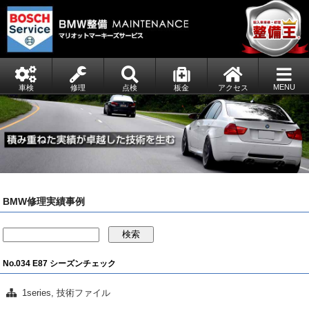
MENU
車検
修理
点検
板金
アクセス
BMW修理実績事例
検索
No.034 E87 シーズンチェック
1series
,
技術ファイル