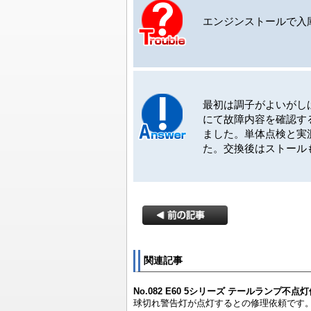
エンジンストールで入
最初は調子がよいがし
にて故障内容を確認す
ました。単体点検と実
た。交換後はストール
関連記事
No.082 E60 5シリーズ テールランプ不点
球切れ警告灯が点灯するとの修理依頼です。 