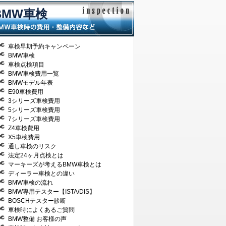
BMW車検
車検早期予約キャンペーン
BMW車検
車検点検項目
BMW車検費用一覧
BMWモデル年表
E90車検費用
3シリーズ車検費用
5シリーズ車検費用
7シリーズ車検費用
Z4車検費用
X5車検費用
通し車検のリスク
法定24ヶ月点検とは
マーキーズが考えるBMW車検とは
ディーラー車検との違い
BMW車検の流れ
BMW専用テスター【ISTA/DIS】
BOSCHテスター診断
車検時によくあるご質問
BMW整備 お客様の声