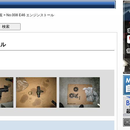
予約キャンペーン
項目
検費用一覧
デル年表
のリスク
月点検とは
ズが考えるBMW車検
検の流れ
よくあるご質問
ッフブログ
するお問い合わせ
BMW修理概要
BMW修理費用
修理事例技術ファイル
板金塗装修理事例
事故修理保険
板金修理メールフォ
覧
> No.008 E46 エンジンストール
検索
ール