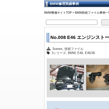
BMW修理実績事例
車検早期
BMW車検
車検点検
BMW車
BMWモ
通し車検
法定24ヶ
マーキー
BMW車
車検時に
整備スタ
車検に関
BMW整備サイトTOP
>
BMW技術ファイル事例一
No.008 E46 エンジンスト
3series
,
技術ファイル
3シリーズ
,
BMW
,
E46
,
E46/36