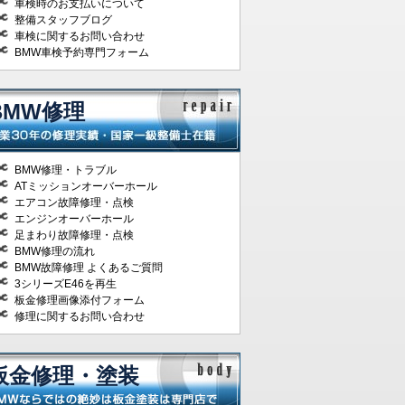
車検時のお支払いについて
整備スタッフブログ
車検に関するお問い合わせ
BMW車検予約専門フォーム
BMW修理
BMW修理・トラブル
ATミッションオーバーホール
エアコン故障修理・点検
エンジンオーバーホール
足まわり故障修理・点検
BMW修理の流れ
BMW故障修理 よくあるご質問
3シリーズE46を再生
板金修理画像添付フォーム
修理に関するお問い合わせ
板金修理・塗装