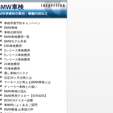
BMW車検
車検早期予約キャンペーン
BMW車検
車検点検項目
BMW車検費用一覧
BMWモデル年表
E90車検費用
3シリーズ車検費用
5シリーズ車検費用
7シリーズ車検費用
Z4車検費用
X5車検費用
通し車検のリスク
法定24ヶ月点検とは
マーキーズが考えるBMW車検とは
ディーラー車検との違い
BMW車検の流れ
BMW専用テスター【ISTA/DIS】
BOSCHテスター診断
車検時によくあるご質問
BMW整備 お客様の声