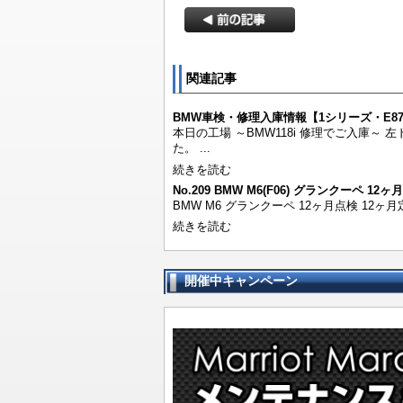
関連記事
BMW車検・修理入庫情報【1シリーズ・E87・
本日の工場 ～BMW118i 修理でご入庫
た。 ...
続きを読む
No.209 BMW M6(F06) グランクーペ 12ヶ
BMW M6 グランクーペ 12ヶ月点検 12ヶ
続きを読む
開催中キャンペーン