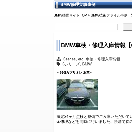
BMW修理実績事例
車検早期
BMW車検
車検点検
BMW車
BMWモ
通し車検
法定24ヶ
マーキー
BMW車
車検時に
整備スタ
車検に関
BMW整備サイトTOP
>
BMW技術ファイル事例一
BMW車検・修理入庫情報【
6series
,
etc
,
車検・修理入庫情報
6シリーズ
,
BMW
～650iカブリオレ 返車～
法定24ヶ月点検と整備でご入庫いただいて
金修理などを同時に行いました。快晴で春