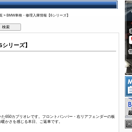
予約キャンペーン
項目
検費用一覧
デル年表
のリスク
月点検とは
ズが考えるBMW車検
検の流れ
よくあるご質問
ッフブログ
するお問い合わせ
BMW修理概要
BMW修理費用
修理事例技術ファイル
板金塗装修理事例
事故修理保険
板金修理メールフォ
覧
> BMW車検・修理入庫情報【6シリーズ】
検索
6シリーズ】
いた650カブリオレです。フロントバンパー・右リアフェンダーの板
の暖かさを感じる本日、ご返車です。