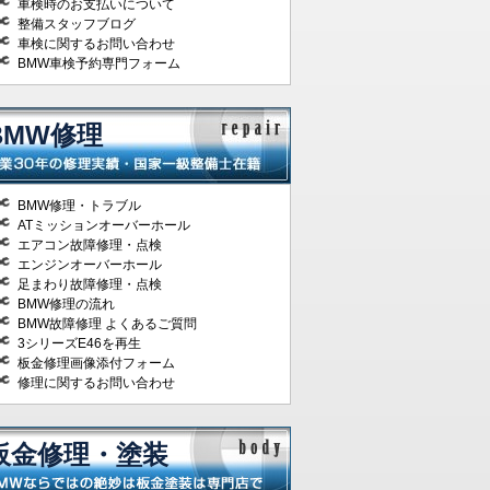
車検時のお支払いについて
整備スタッフブログ
車検に関するお問い合わせ
BMW車検予約専門フォーム
BMW修理
BMW修理・トラブル
ATミッションオーバーホール
エアコン故障修理・点検
エンジンオーバーホール
足まわり故障修理・点検
BMW修理の流れ
BMW故障修理 よくあるご質問
3シリーズE46を再生
板金修理画像添付フォーム
修理に関するお問い合わせ
板金修理・塗装