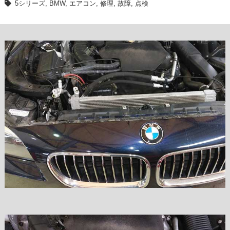
5シリーズ
,
BMW
,
エアコン
,
修理
,
故障
,
点検