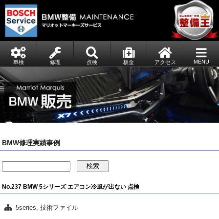
MENU
車検
修理
点検
板金
アクセス
BMW修理実績事例
検索
No.237 BMW 5シリーズ エアコン冷風が出ない 点検
5series
,
技術ファイル