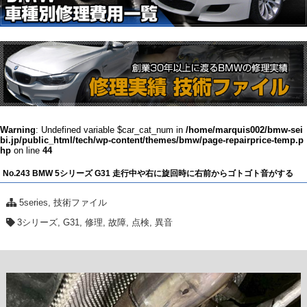
Warning
: Undefined variable $car_cat_num in
/home/marquis002/bmw-sei
bi.jp/public_html/tech/wp-content/themes/bmw/page-repairprice-temp.p
hp
on line
44
No.243 BMW 5シリーズ G31 走行中や右に旋回時に右前からゴトゴト音がする
5series
,
技術ファイル
3シリーズ
,
G31
,
修理
,
故障
,
点検
,
異音