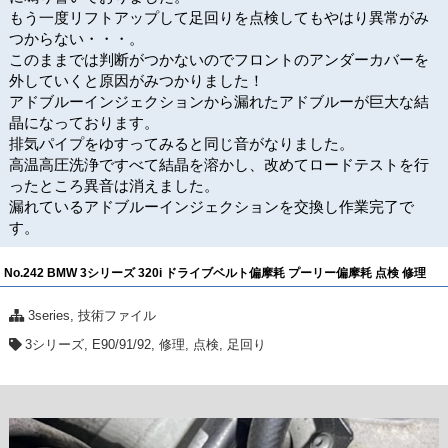
もう一度リフトアップして足回りを点検してもやはり異常がみ
つからない・・・。
このままでは判断がつかないのでフロントのアンダーカバーを
外していくと原因がみつかりました！
アドブルーインジェクションから漏れたアドブルーが巨大な結
晶になっております。
排気パイプをゆすってみると同じ音がなりました。
高温高圧洗浄ですべて結晶を溶かし、改めてロードテストを行
ったところ異音は消えました。
漏れているアドブルーインジェクションを交換し作業完了で
す。
No.242 BMW 3シリーズ 320i ドライブベルト偏摩耗 プーリー偏摩耗 点検 修理
3series
,
技術ファイル
3シリーズ
,
E90/91/92
,
修理
,
点検
,
足回り