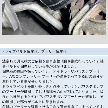
ドライブベルト偏摩耗、プーリー偏摩耗
法定12カ月点検のご依頼を頂き点検項目を順次行っていくと補
器ベルトが偏摩耗している事が分かりました。
偏摩耗の原因を探っていくと、アイドラーやパワステプーリ
ー、A/Cコンプレッサー プーリーの溝を切ってある山の部分が
摩耗している事が分かりました。
ドライブベルトを取り外し各所点検していくとパワステポンプ
のプーリーが破損しており溝部分の山が割れておりました。状
況から推測すると劣化でパワステポンププーリーが破損し、そ
の破損した部分がベルトに巻き込まれ、
各所のプーリーを破損させる二次災害が起きてしまっているよ