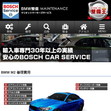
MENU
車検
修理
点検
板金
アクセス
BMW M2 修理費用