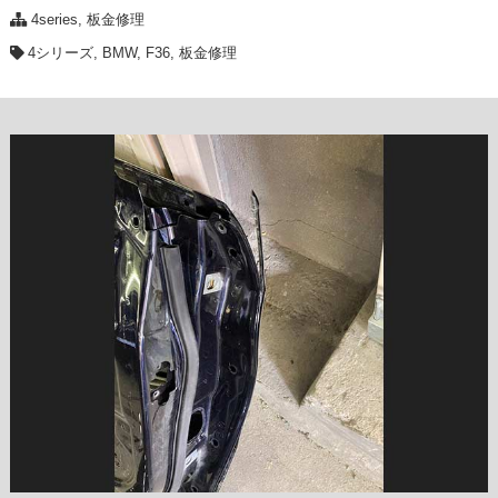
4series
,
板金修理
4シリーズ
,
BMW
,
F36
,
板金修理