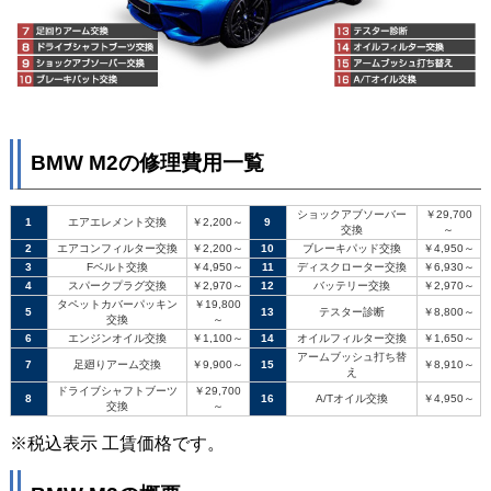
BMW M2の修理費用一覧
ショックアブソーバー
￥29,700
1
エアエレメント交換
￥2,200～
9
交換
～
2
エアコンフィルター交換
￥2,200～
10
ブレーキパッド交換
￥4,950～
3
Fベルト交換
￥4,950～
11
ディスクローター交換
￥6,930～
4
スパークプラグ交換
￥2,970～
12
バッテリー交換
￥2,970～
タペットカバーパッキン
￥19,800
5
13
テスター診断
￥8,800～
交換
～
6
エンジンオイル交換
￥1,100～
14
オイルフィルター交換
￥1,650～
アームブッシュ打ち替
7
足廻りアーム交換
￥9,900～
15
￥8,910～
え
ドライブシャフトブーツ
￥29,700
8
16
A/Tオイル交換
￥4,950～
交換
～
※税込表示 工賃価格です。