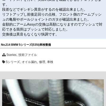
す。
段差などでギシギシ異音がするのを確認出来ました。
リフトアップし前後足回りの点検、フロント側のアームブッシ
ュの亀裂やボールジョイントのガタが確認出来ました。
金額的にアームAssyの交換は高額になりますのでブッシュで対
応できる箇所はブッシュで対応しました。
交換後は異音もなくなり快調です。
No.214 BMW 5シリーズ(535i)車検整備
5series
,
技術ファイル
5シリーズ
,
オイル漏れ
,
修理
,
車検