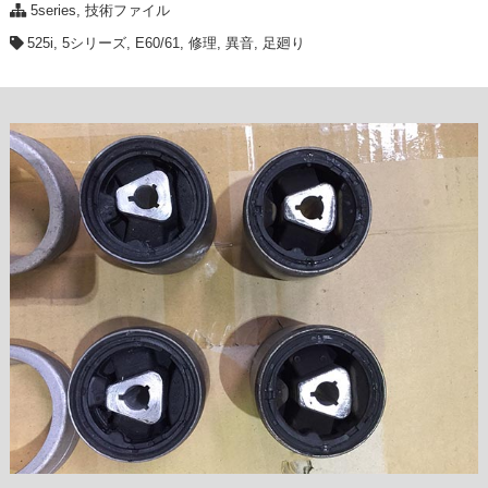
5series
,
技術ファイル
525i
,
5シリーズ
,
E60/61
,
修理
,
異音
,
足廻り