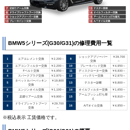
BMW5シリーズ(G30/G31)の修理費用一覧
ショックアブソーバー
￥29,700
1
エアエレメント交換
￥2,200～
9
交換
～
2
エアコンフィルター交換
￥2,200～
10
ブレーキパッド交換
￥4,950～
3
Fベルト交換
￥4,950～
11
ディスクローター交換
￥6,930～
4
スパークプラグ交換
￥2,970～
12
バッテリー交換
￥2,970～
タペットカバーパッキン
￥19,800
5
13
テスター診断
￥8,800～
交換
～
6
エンジンオイル交換
￥1,100～
14
オイルフィルター交換
￥1,650～
アームブッシュ打ち替
7
足廻りアーム交換
￥9,900～
15
￥8,910～
え
ドライブシャフトブーツ
￥29,700
8
16
A/Tオイル交換
￥4,950～
交換
～
※税込表示 工賃価格です。