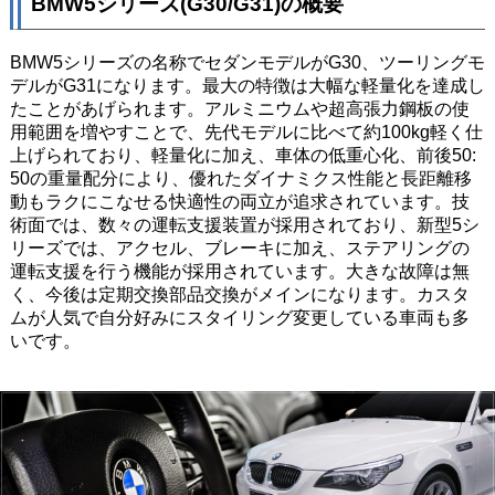
BMW5シリーズ(G30/G31)の概要
BMW5シリーズの名称でセダンモデルがG30、ツーリングモ
デルがG31になります。最大の特徴は大幅な軽量化を達成し
たことがあげられます。アルミニウムや超高張力鋼板の使
用範囲を増やすことで、先代モデルに比べて約100kg軽く仕
上げられており、軽量化に加え、車体の低重心化、前後50:
50の重量配分により、優れたダイナミクス性能と長距離移
動もラクにこなせる快適性の両立が追求されています。技
術面では、数々の運転支援装置が採用されており、新型5シ
リーズでは、アクセル、ブレーキに加え、ステアリングの
運転支援を行う機能が採用されています。大きな故障は無
く、今後は定期交換部品交換がメインになります。カスタ
ムが人気で自分好みにスタイリング変更している車両も多
いです。