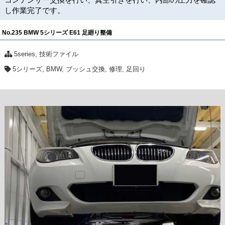
し作業完了です。
No.235 BMW 5シリーズ E61 足廻り整備
5series
,
技術ファイル
5シリーズ
,
BMW
,
ブッシュ交換
,
修理
,
足回り