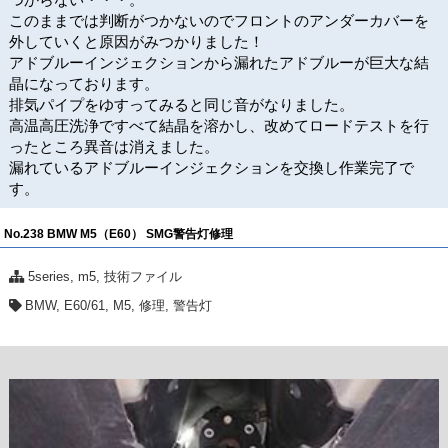
このままでは判断がつかないのでフロントのアンダーカバーを
外していくと原因がみつかりました！
アドブルーインジェクションから漏れたアドブルーが巨大な結
晶になっております。
排気パイプをゆすってみると同じ音がなりました。
高温高圧洗浄ですべて結晶を溶かし、改めてロードテストを行
ったところ異音は消えました。
漏れているアドブルーインジェクションを交換し作業完了で
す。
No.238 BMW M5（E60） SMG警告灯修理
5series
,
m5
,
技術ファイル
BMW
,
E60/61
,
M5
,
修理
,
警告灯