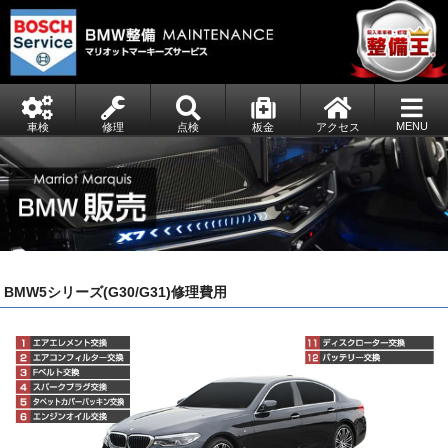
MENU
車検
修理
点検
板金
アクセス
BMW5シリーズ(G30/G31)修理費用