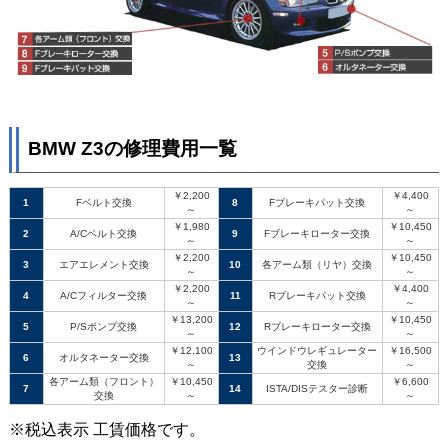
BMW Z3の修理費用一覧
￥2,200
￥4,400
1
Fベルト交換
8
Fブレーキパット交換
～
～
￥1,980
￥10,450
2
A/Cベルト交換
9
Fブレーキローター交換
～
～
￥2,200
￥10,450
3
エアエレメント交換
10
各アーム類（リヤ）交換
～
～
￥2,200
￥4,400
4
A/Cフィルター交換
11
Rブレーキパット交換
～
～
￥13,200
￥10,450
5
P/Sポンプ交換
12
Rブレーキローター交換
～
～
￥12,100
ウインドウレギュレーター
￥16,500
6
オルタネーター交換
13
～
交換
～
各アーム類（フロント）
￥10,450
￥6,600
7
14
ISTA/DISテスター診断
交換
～
～
※税込表示 工賃価格です。