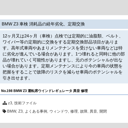
BMW Z3 車検 消耗品の経年劣化、定期交換
12ヶ月又は24ヶ月（車検）点検では定期的に油脂類、ベルト、
ワイパー等の定期的に交換をする定期交換部品項目がありま
す。高年式車両やあまりメンテナンスを受けない車両などは特
に劣化が進んでいる場合があります。1つ壊れると同時に他の部
品が壊れていく可能性がありますし、元のポテンシャルが出な
い場合があります。定期メンテナンスにより今の車両の状態を
把握をすることで故障のリスクを減らせ車両のポテンシャルを
引き出せます。
No.198 BMW Z3 運転席ウインドレギュレータ 異音 修理
z3
,
技術ファイル
BMW
,
Z3
,
よくある事例
,
ウィンドウ
,
修理
,
故障
,
異音
,
開閉