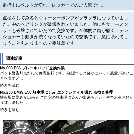
走行中にベルトが切れ、レッカーでのご入庫です。
点検をしてみるとウォーターポンプがグラグラになっていまし
た。中のベアリングが破壊されていました。他にもサーモスタ
ットも破壊されていたので交換です。全体的に錆が酷く、テン
ショナーも動きが渋くなっていたので交換です。急に壊れてし
まうこともありますので要注意です。
関連記事
No.069 E66 ブレーキパッド交換作業
パット警告灯点灯にて修理依頼です。 確認すると確かにパット残量が無いこ
とを表すメ...
続きを読む
No.233 BMW E90 駐車場にしみ エンジンオイル漏れ 点検＆修理
駐車場に染みが出来る ご自宅の駐車場に染みが出来るという事でお車お預か
り致しました...
続きを読む