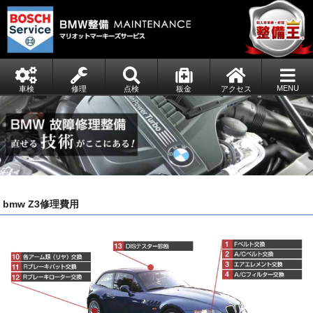
MENU
車検
修理
点検
板金
アクセス
bmw Z3修理費用