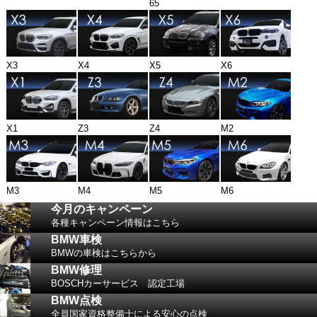
65
X3
X4
X5
X6
X1
Z3
Z4
M2
M3
M4
M5
M6
今月のキャンペーン
各種キャンペーン情報はこちら
BMW車検
BMWの車検はこちらから
BMW修理
BOSCHカーサービス 認定工場
BMW点検
全員国家資格整備士による安心の点検