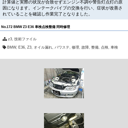
計算値と実際の状況が合致せずエンジン不調や警告灯点灯の原
因になります。インテークパイプの交換を行い、症状が改善さ
れていることを確認し作業完了となりました。
No.172 BMW Z3 E36 車検点検整備 同時修理
z3
,
技術ファイル
BMW
,
E36
,
Z3
,
オイル漏れ
,
パワステ
,
修理
,
故障
,
整備
,
点検
,
車検