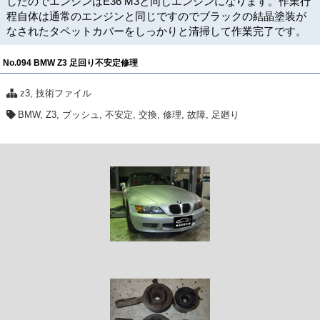
したのでエンジンはE36 M3と同じエンジンになります。作業行
程自体は通常のエンジンと同じですのでブラックの結晶塗装が
なされたタペットカバーをしっかりと清掃して作業完了です。
No.094 BMW Z3 足回り不安定修理
z3
,
技術ファイル
BMW
,
Z3
,
ブッシュ
,
不安定
,
交換
,
修理
,
故障
,
足廻り