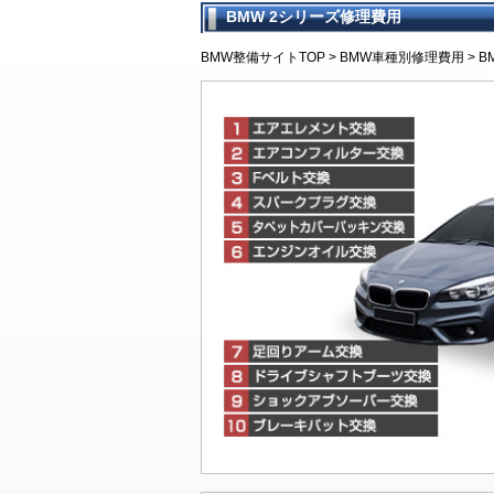
BMW 2シリーズ修理費用
車検早期
BMW車検
車検点検
BMW車
BMWモ
通し車検
法定24ヶ
マーキー
BMW車
車検時に
整備スタ
車検に関
BMW整備サイトTOP
>
BMW車種別修理費用
> 