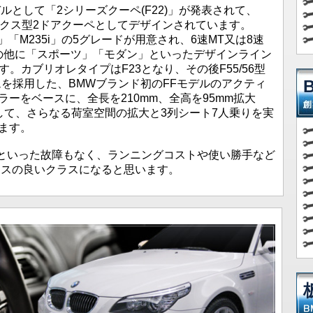
デルとして「2シリーズクーペ(F22)」が発表されて、
ックス型2ドアクーペとしてデザインされています。
25d」「M235i」の5グレードが用意され、6速MT又は8速
の他に「スポーツ」「モダン」といったデザインライン
。カブリオレタイプはF23となり、その後F55/56型
ームを採用した、BMWブランド初のFFモデルのアクティ
ラーをベースに、全長を210mm、全高を95mm拡大
長して、さらなる荷室空間の拡大と3列シート7人乗りを実
ます。
といった故障もなく、ランニングコストや使い勝手など
ンスの良いクラスになると思います。