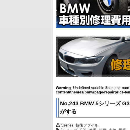
Warning
: Undefined variable $car_cat_num
content/themes/bmw/page-repairprice-t
No.243 BMW 5シリー
がする
5series
,
技術ファイル