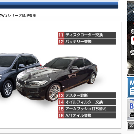
予約キャンペーン
項目
検費用一覧
デル年表
のリスク
月点検とは
ズが考えるBMW車検
検の流れ
よくあるご質問
ッフブログ
するお問い合わせ
BMW修理概要
BMW修理費用
修理事例技術ファイル
板金塗装修理事例
事故修理保険
板金修理メールフォ
BMW 2シリーズ修理費用