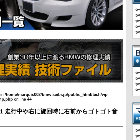
 in
/home/marquis002/bmw-seibi.jp/public_html/tech/wp-
emp.php
on line
44
ズ G31 走行中や右に旋回時に右前からゴトゴト音