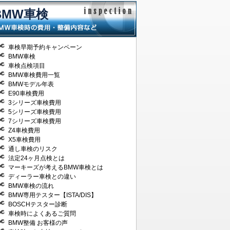
BMW車検
車検早期予約キャンペーン
BMW車検
車検点検項目
BMW車検費用一覧
BMWモデル年表
E90車検費用
3シリーズ車検費用
5シリーズ車検費用
7シリーズ車検費用
Z4車検費用
X5車検費用
通し車検のリスク
法定24ヶ月点検とは
マーキーズが考えるBMW車検とは
ディーラー車検との違い
BMW車検の流れ
BMW専用テスター【ISTA/DIS】
BOSCHテスター診断
車検時によくあるご質問
BMW整備 お客様の声