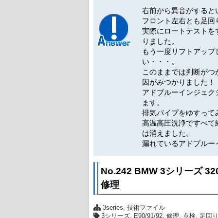
右前から異音がすると
フロント左右とも足回
実際にロートテストを
りました。
もう一度リフトアップ
い・・・。
このままでは判断がつ
因がみつかりました！
アドブルーインジェク
ます。
排気パイプをゆすって
高温高圧洗浄ですべて
は消えました。
漏れているアドブルー
No.242 BMW 3シリーズ
修理
3series
,
技術ファイル
3シリーズ
,
E90/91/92
,
修理
,
点検
,
足回