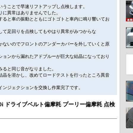
いうことで早速リフトアップし点検します。
りに異常はありませんでした。
すると車の振動とともにゴトゴトと車内に鳴り響いてお
して足回りを点検してもやはり異常がみつからな
かないのでフロントのアンダーカバーを外していくと原
ションから漏れたアドブルーが巨大な結晶になっており
みると同じ音がなりました。
結晶を溶かし、改めてロードテストを行ったところ異音
インジェクションを交換し作業完了です。
 320i ドライブベルト偏摩耗 プーリー偏摩耗 点検
り