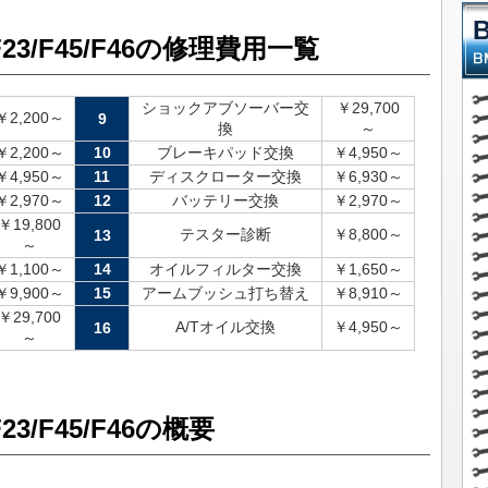
F23/F45/F46の修理費用一覧
ショックアブソーバー交
￥29,700
￥2,200～
9
換
～
￥2,200～
10
ブレーキパッド交換
￥4,950～
￥4,950～
11
ディスクローター交換
￥6,930～
￥2,970～
12
バッテリー交換
￥2,970～
￥19,800
テスター診断
￥8,800～
13
～
￥1,100～
14
オイルフィルター交換
￥1,650～
￥9,900～
15
アームブッシュ打ち替え
￥8,910～
￥29,700
A/Tオイル交換
￥4,950～
16
～
23/F45/F46の概要