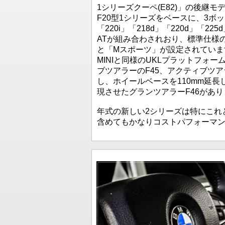
1シリーズクーペ(E82)」の後継モ
F20型1シリーズをベースに、3ボ
「220i」「218d」「220d」「2
ATが組み合わされおり、標準仕様
と「Mスポーツ」が設定されています
MINIと同様のUKLプラットフォ
ブツアラーのF45、アクティブツア
し、ホイールベースを110mm延
現させたグランツアラーF46があり
年式の新しい2シリーズは特にこれ
含めてもかなりコストパフォーマ