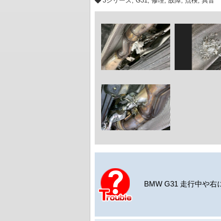
3シリーズ
,
G31
,
修理
,
故障
,
点検
,
異音
BMW G31 走行中