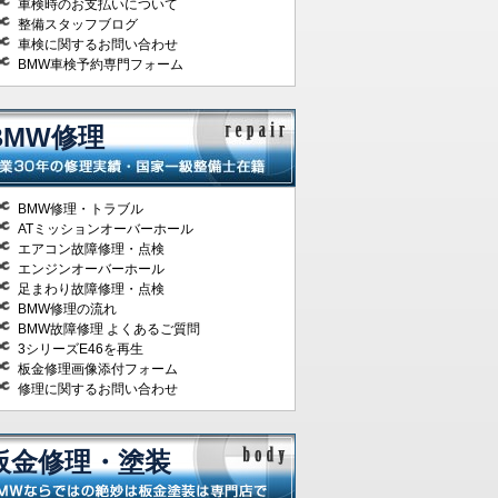
車検時のお支払いについて
整備スタッフブログ
車検に関するお問い合わせ
BMW車検予約専門フォーム
BMW修理
BMW修理・トラブル
ATミッションオーバーホール
エアコン故障修理・点検
エンジンオーバーホール
足まわり故障修理・点検
BMW修理の流れ
BMW故障修理 よくあるご質問
3シリーズE46を再生
板金修理画像添付フォーム
修理に関するお問い合わせ
板金修理・塗装